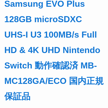
Samsung EVO Plus
128GB microSDXC
UHS-I U3 100MB/s Full
HD & 4K UHD Nintendo
Switch 動作確認済 MB-
MC128GA/ECO 国内正規
保証品