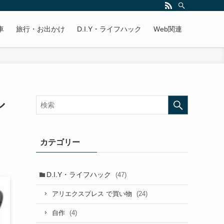
車
旅行・お出かけ
D.I.Y・ライフハック
Web関連
ル
カテゴリー
D.I.Y・ライフハック
(47)
(24)
アリエクスプレス で買い物
(4)
自作