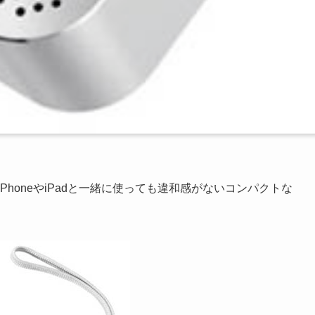
外装でiPhoneやiPadと一緒に使っても違和感がないコンパクトな