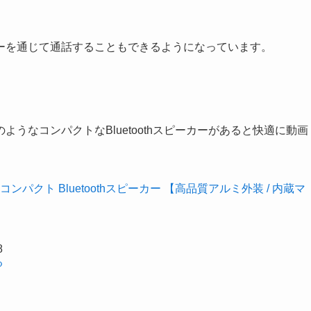
ーを通じて通話することもできるようになっています。
うなコンパクトなBluetoothスピーカーがあると快適に動画
ano 超コンパクト Bluetoothスピーカー 【高品質アルミ外装 / 内蔵マ
8
る