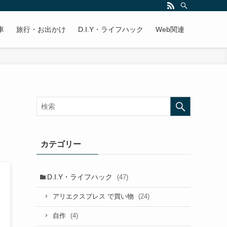
車
旅行・お出かけ
D.I.Y・ライフハック
Web関連
カテゴリー
D.I.Y・ライフハック
(47)
(24)
アリエクスプレス で買い物
(4)
自作