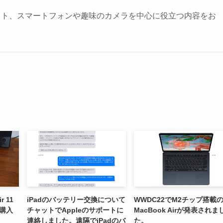
ット、スマートフォンや趣味のカメラを中心に役立つ内容をお
 11
iPadのバッテリー交換について
WWDC22でM2チップ搭載
を購入
チャットでAppleのサポートに
MacBook Airが発表されま
連絡しました。遠隔でiPadのバ
た。