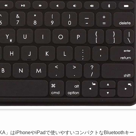
iK1042BKA」はiPhoneやiPadで使いやすいコンパクトなBluetoothキー