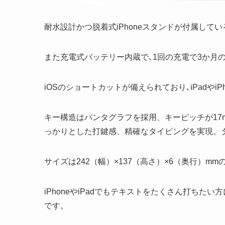
耐水設計かつ脱着式iPhoneスタンドが付属して
また充電式バッテリー内蔵で､1回の充電で3か月
iOSのショートカットが備えられており､iPadや
キー構造はパンタグラフを採用、キーピッチが17
っかりとした打鍵感、精確なタイピングを実現。
サイズは242（幅）×137（高さ）×6（奥行）mm
iPhoneやiPadでもテキストをたくさん打ち
です。