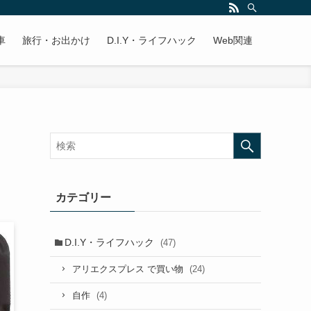
車
旅行・お出かけ
D.I.Y・ライフハック
Web関連
カテゴリー
D.I.Y・ライフハック
(47)
(24)
アリエクスプレス で買い物
(4)
自作