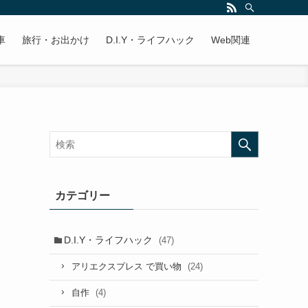
車
旅行・お出かけ
D.I.Y・ライフハック
Web関連
。
カテゴリー
D.I.Y・ライフハック
(47)
(24)
アリエクスプレス で買い物
(4)
自作