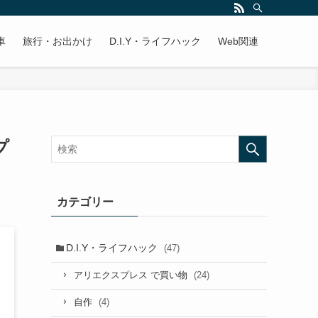
車
旅行・お出かけ
D.I.Y・ライフハック
Web関連
プ
カテゴリー
D.I.Y・ライフハック
(47)
(24)
アリエクスプレス で買い物
(4)
自作