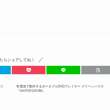
たらシェアしてね！
ソコ
乾電池で動作するポータブルDVDプレイヤー グリーンハウス
「GH-PDV10V-BK」