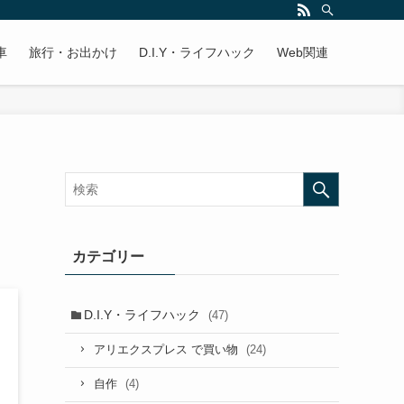
車
旅行・お出かけ
D.I.Y・ライフハック
Web関連
カテゴリー
D.I.Y・ライフハック
(47)
(24)
アリエクスプレス で買い物
(4)
自作