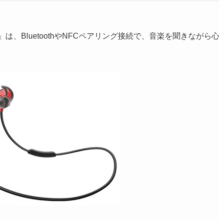
eadphones」は、BluetoothやNFCペアリング接続で、音楽を聞きながら