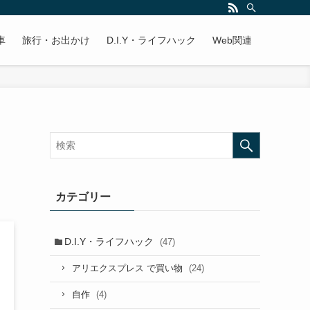
車
旅行・お出かけ
D.I.Y・ライフハック
Web関連
カテゴリー
D.I.Y・ライフハック
(47)
(24)
アリエクスプレス で買い物
(4)
自作