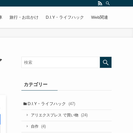
車
旅行・お出かけ
D.I.Y・ライフハック
Web関連
ア
カテゴリー
D.I.Y・ライフハック
(47)
(24)
アリエクスプレス で買い物
(4)
自作