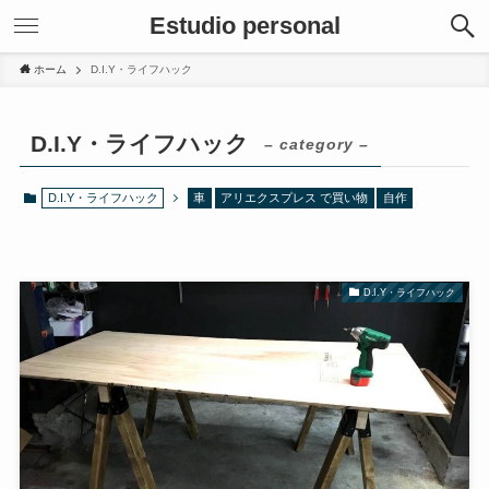
Estudio personal
ホーム
D.I.Y・ライフハック
D.I.Y・ライフハック
– category –
D.I.Y・ライフハック
車
アリエクスプレス で買い物
自作
D.I.Y・ライフハック