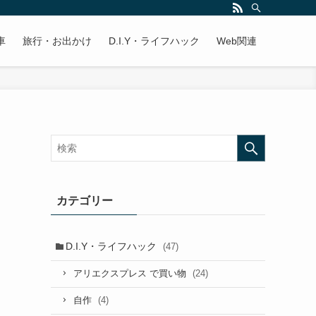
車
旅行・お出かけ
D.I.Y・ライフハック
Web関連
カテゴリー
D.I.Y・ライフハック
(47)
(24)
アリエクスプレス で買い物
(4)
自作