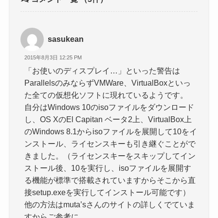
sasukean
2015年8月3日 12:25 PM
「お使いのディスプレイ…」といった警告は
ParallelsのみならずVMWare、VirtualBoxといっ
た全ての仮想化ソフトに現れているようです。
自分はWindows 10のisoファイルをダウンロード
し、OS XのEl Capitan ベータ2上、VirtualBox上
のWindows 8.1からisoファイルを展開して10をイ
ンストール、ライセンスキーも引き継ぐことがで
きました。（ライセンスキーをスキップしてイン
ストール後、10を実行し、isoファイルを展開す
る機能が標準で搭載されていますからそこから直
接setup.exeを実行してインストール可能です）
他の方法はmuta’sさんのサイトの詳しくでていま
すからご参考に。